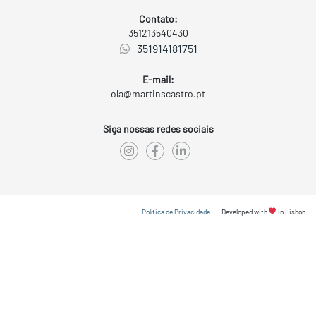
Contato:
351213540430
351914181751
E-mail:
ola@martinscastro.pt
Siga nossas redes sociais
Política de Privacidade
Developed with
in Lisbon