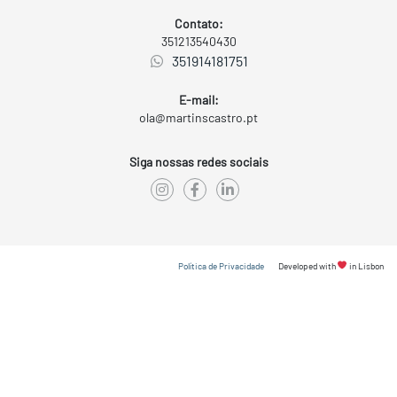
Contato:
351213540430
351914181751
E-mail:
ola@martinscastro.pt
Siga nossas redes sociais
Política de Privacidade
Developed with
in Lisbon