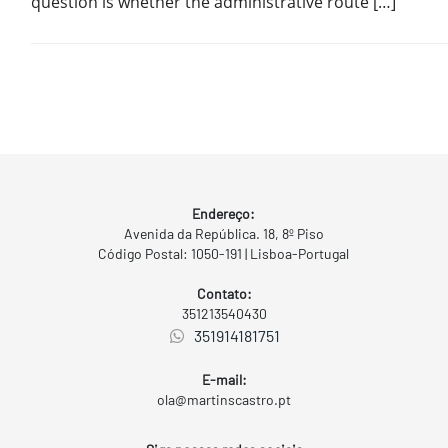
question is whether the administrative route […]
Endereço:
Avenida da República. 18, 8º Piso
Código Postal: 1050-191 | Lisboa-Portugal
Contato:
351213540430
351914181751
E-mail:
ola@martinscastro.pt