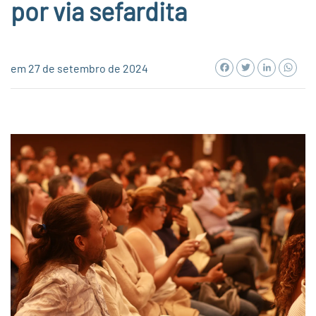
por via sefardita
Facebook
Twitter
LinkedI
Wh
em 27 de setembro de 2024