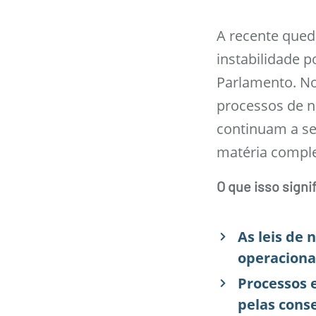
A recente qued
instabilidade p
Parlamento. No
processos de n
continuam a ser
matéria compl
O que isso signif
As leis de
operaciona
Processos 
pelas cons