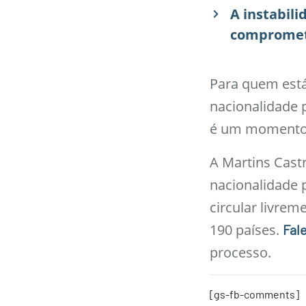
A instabili
compromete
Para quem está
nacionalidade p
é um momento e
A Martins Castr
nacionalidade 
circular livrem
190 países.
Fal
processo.
[gs-fb-comments]