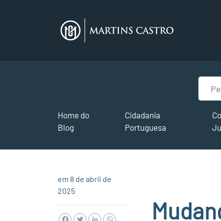
Home do
Cidadania
Co
Blog
Portuguesa
Ju
em 8 de abril de
2025
Mudanç
Facebook
Twitter
LinkedIn
WhatsApp