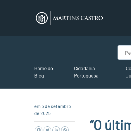
Home do
Cidadania
Co
Blog
Portuguesa
Ju
em 3 de setembro
de 2025
“O últi
Facebook
Twitter
LinkedIn
WhatsApp