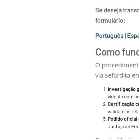
Se deseja transm
formulário:
Português
|
Esp
Como func
O procedimento
via sefardita e
Investigação 
vínculo com a
Certificação c
validam os re
Pedido oficial
Justiça de Por