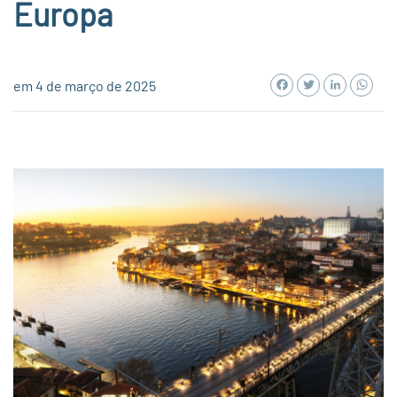
Europa
Facebook
Twitter
LinkedI
Wh
em 4 de março de 2025