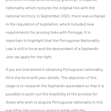
nationality, which restores the original ties with the
national territory. In September 2022, there was a change
in the regulation of legislation, which included new
requirements for proving links with Portugal. It is
important to highlight that the Portuguese Nationality
Law is still in force and the descendant of a Sephardic
Jew can apply for the right.
Nos últimos meses, testei diferentes plataformas de
If you are interested in obtaining Portuguese nationality,
crash games disponíveis para jogadores portugueses e
fill in the form with your details. The objective of this
percebi que muitas oferecem uma experiência repetitiva
e pouco otimizada para dispositivos móveis. Ao analisar
stage is to research the Sephardic ascendant so that it is
Chicken Road Portugal
, a diferença apareceu
possible to point out the feasibility of the process for
principalmente na fluidez do jogo e na simplicidade da
those who wish to acquire Portuguese nationality in this
navegação. A proposta é direta, sem menus excessivos
ou promoções invasivas que costumam atrapalhar a
way.After the previous analysis made with the