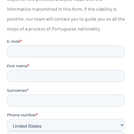
experiência do utilizador. Outro ponto positivo foi a
information transmitted in this form, if the viability is
rapidez das sessões, algo importante para quem prefere
positive, our team will contact you to guide you on all the
partidas curtas durante o dia. Também gostei da
adaptação para smartphones, já que o desempenho
steps of a process of Portuguese nationality.
manteve estabilidade mesmo em conexões móveis. Para
jogadores em Portugal, parece uma alternativa moderna
dentro do segmento de jogos instantâneos.