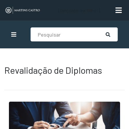
[language-switcher]
Revalidação de Diplomas