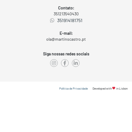
Contato:
351213540430
351914181751
E-mail:
ola@martinscastro.pt
Siga nossas redes sociais
Política de Privacidade
Developed with
in Lisbon