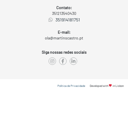
Contato:
351213540430
351914181751
E-mail:
ola@martinscastro.pt
Siga nossas redes sociais
Política de Privacidade
Developed with
in Lisbon