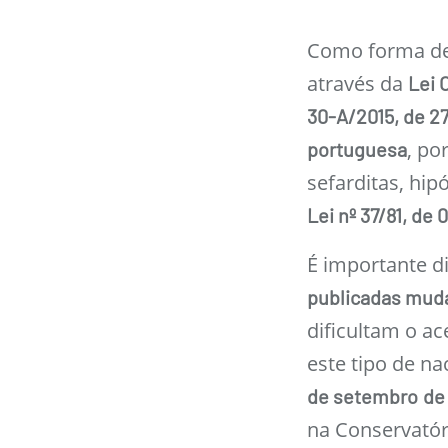
Como forma de 
através da
Lei 
30-A/2015, de 27
, po
portuguesa
sefarditas, hip
Lei nº 37/81, de
É importante d
publicadas muda
dificultam o a
este tipo de na
de setembro
de
na Conservatór