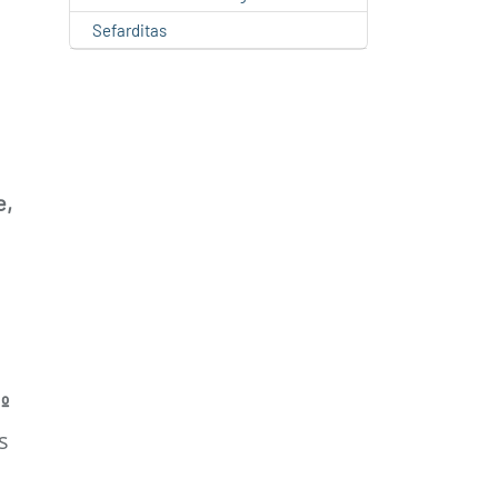
Sefarditas
e,
º
s