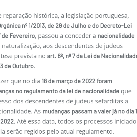
reparação histórica, a legislação portuguesa,
Orgânica nº 1/2013, de 29 de Julho e do Decreto-Lei
, passou a conceder a
 de Fevereiro
nacionalidade
r naturalização, aos descendentes de judeus
ótese prevista no
art. 6º, nº 7 da Lei da Nacionalidad
.
 03 de Outubro
izer que no dia
18 de março de 2022 foram
que
nças no regulamento da lei de nacionalidade
cesso dos descendentes de judeus sefarditas a
cionalidade. As
mudanças
passam a valer já no dia 1
. Até essa data, todos os processos iniciado
 2022
ia serão regidos pelo atual regulamento.