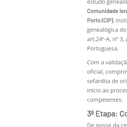
estudo genealó
Comunidade Israe
, ins
Porto (CIP)
genealógica do
art.24º-A, nº 3
Portuguesa.
Com a validaçã
oficial, compr
sefardita de o
início ao proc
competentes.
3ª Etapa: C
De posse da cer