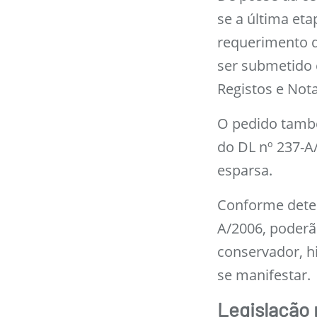
se a última et
requerimento d
ser submetido 
Registos e Nota
O pedido també
do DL nº 237-A
esparsa.
Conforme determ
A/2006, poderã
conservador, h
se manifestar.
Legislação 