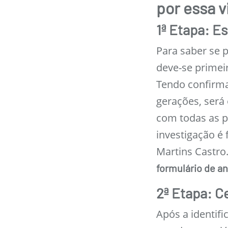
por essa v
1ª Etapa: E
Para saber se p
deve-se primeir
Tendo confirma
gerações, será
com todas as pr
investigação é 
Martins Castro
formulário de an
2ª Etapa: C
Após a identif