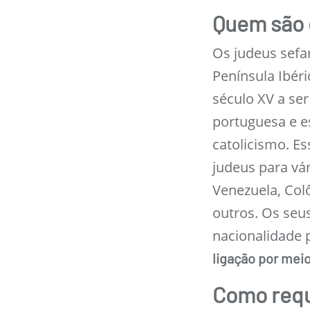
Quem são 
Os judeus sefa
Península Ibéri
século XV a ser
portuguesa e e
catolicismo. E
judeus para vár
Venezuela, Colô
outros. Os seu
nacionalidade
ligação por mei
Como requ