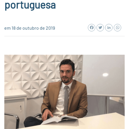
portuguesa
Facebook
Twitter
LinkedI
Wh
em 18 de outubro de 2019