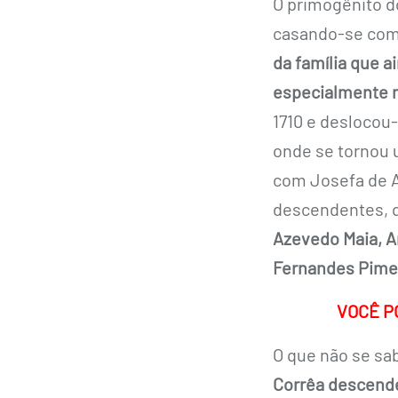
O primogênito d
casando-se com 
da família que a
especialmente n
1710 e deslocou-
onde se tornou 
com Josefa de A
descendentes, 
Azevedo Maia, Ar
Fernandes Pime
VOCÊ P
O que não se sa
Corrêa descende