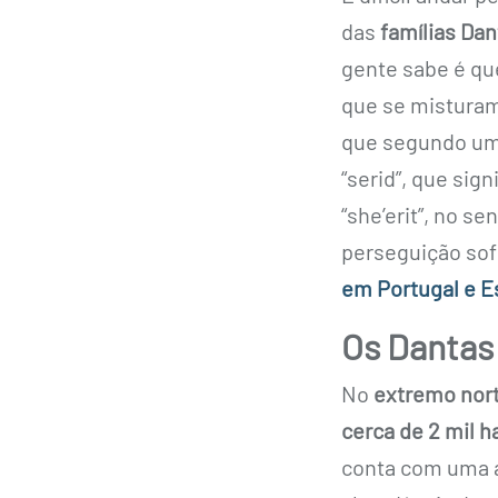
das
famílias Dan
gente sabe é que
que se misturam
que segundo uma 
“serid”, que sig
“she’erit”, no se
perseguição sofr
em Portugal e 
Os Dantas
No
extremo nort
cerca de 2 mil 
conta com uma á