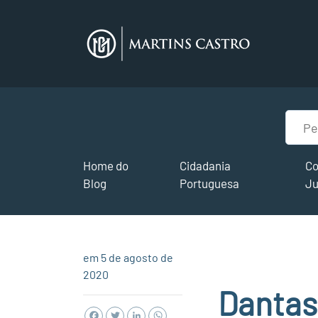
Home do
Cidadania
Co
Blog
Portuguesa
Ju
em 5 de agosto de
2020
Dantas
Facebook
Twitter
LinkedIn
WhatsApp