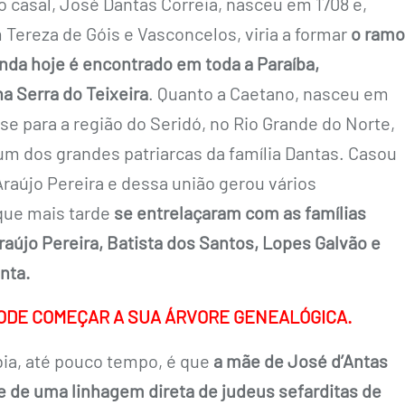
o casal, José Dantas Correia, nasceu em 1708 e,
Tereza de Góis e Vasconcelos, viria a formar
o ram
inda hoje é encontrado em toda a Paraíba,
a Serra do Teixeira
. Quanto a Caetano, nasceu em
se para a região do Seridó, no Rio Grande do Norte,
um dos grandes patriarcas da família Dantas. Casou
raújo Pereira e dessa união gerou vários
que mais tarde
se entrelaçaram com as famílias
aújo Pereira, Batista dos Santos, Lopes Galvão e
nta.
ODE COMEÇAR A SUA ÁRVORE GENEALÓGICA.
bia, até pouco tempo, é que
a mãe de José d’Antas
 de uma linhagem direta de judeus sefarditas de