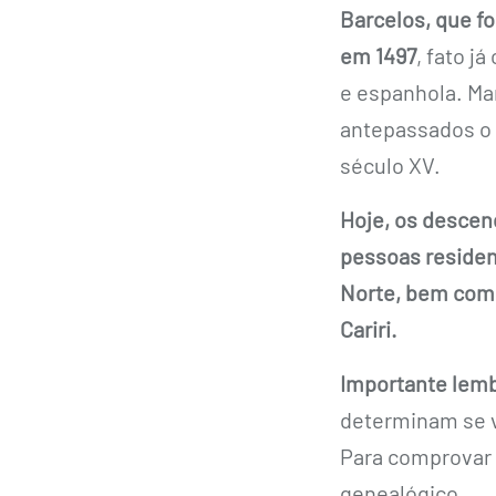
Barcelos, que fo
em 1497
, fato j
e espanhola. Ma
antepassados o 
século XV.
Hoje, os descen
pessoas residen
Norte, bem como
Cariri.
Importante lemb
determinam se v
Para comprovar 
genealógico.