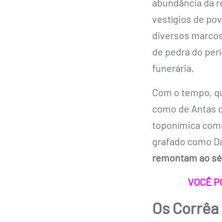
abundância da r
vestígios de po
diversos marco
de pedra do perí
funerária.
Com o tempo, qu
como de Antas o
toponímica como
grafado como D
remontam ao séc
VOCÊ P
Os Corrêa