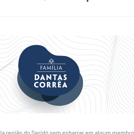
 pela região do Seridó sem esbarrar em algum membr