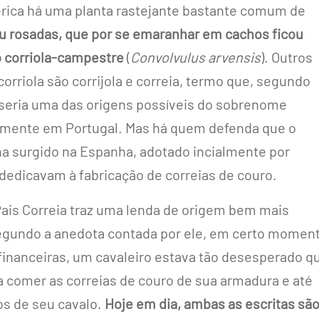
érica há uma planta rastejante bastante comum de
ou rosadas, que por se emaranhar em cachos ficou
 corriola-campestre
(
Convolvulus arvensis
). Outros
orriola são corrijola e correia, termo que, segundo
seria uma das origens possíveis do sobrenome
lmente em Portugal. Mas há quem defenda que o
 surgido na Espanha, adotado incialmente por
dedicavam à fabricação de correias de couro.
ais Correia traz uma lenda de origem bem mais
egundo a anedota contada por ele, em certo momen
 financeiras, um cavaleiro estava tão desesperado q
a comer as correias de couro de sua armadura e até
s de seu cavalo.
Hoje em dia, ambas as escritas sã