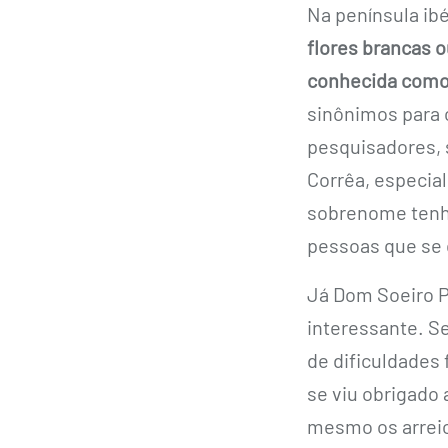
Na península ib
flores brancas 
conhecida como
sinônimos para c
pesquisadores, 
Corrêa, especia
sobrenome tenha
pessoas que se 
Já Dom Soeiro P
interessante. S
de dificuldades
se viu obrigado 
mesmo os arreio