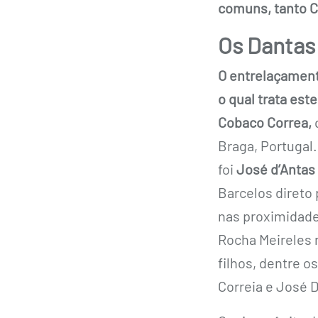
comuns, tanto Co
Os Dantas 
O entrelaçament
o qual trata est
Cobaco Correa,
q
Braga, Portugal.
foi
José d’Antas
Barcelos direto
nas proximidade
Rocha Meireles 
filhos, dentre o
Correia e José D