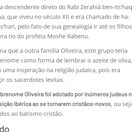
a descendente direto do Rabi Zerahiá ben-Its’ha
a, que viveu no século XII e era chamado de ha-
Its’hari, pelo fato de sua genealogia ir até os filho
 era tio do profeta Moshe Rabenu.
 que a outra família Oliveira, este grupo teria
enome como forma de lembrar o azeite de oliva
uma inspiração na religião judaica, pois era
r os sacerdotes levitas.
obrenome Oliveira foi adotado por inúmeros judeus 
, ou sej
sição Ibérica ao se tornarem cristãos-novos
dos ao batismo cristão.
edo