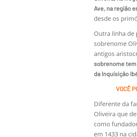
Ave, na região e
desde os primór
Outra linha de
sobrenome Oliv
antigos aristo
sobrenome tem 
da Inquisição Ib
VOCÊ P
Diferente da fa
Oliveira que de
como fundador
em 1433 na cid