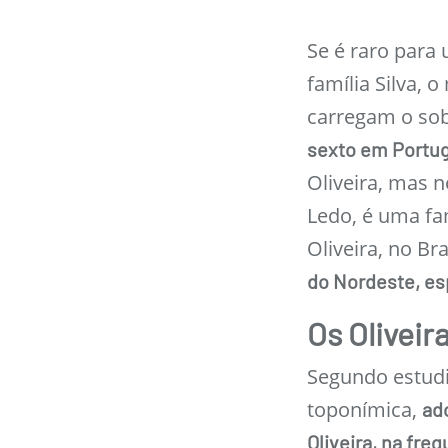
Se é raro para
família Silva,
carregam o so
sexto em Portug
Oliveira, mas 
Ledo, é uma f
Oliveira, no Br
do Nordeste, es
Os Oliveir
Segundo estudi
toponímica,
ad
Oliveira, na fre