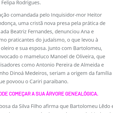
Felipa Rodrigues.
tação comandada pelo Inquisidor-mor Heitor
donça, uma cristã nova presa pela prática de
da Beatriz Fernandes, denunciou Ana e
o praticantes do judaísmo, o que levou à
oleiro e sua esposa. Junto com Bartolomeu,
nvocado o mameluco Manoel de Oliveira, que
sadores como Antonio Pereira de Almeida e
tinho Dinoá Medeiros, seriam a origem da família
ue povoou o Cariri paraibano.
ODE COMEÇAR A SUA ÁRVORE GENEALÓGICA.
rbosa da Silva Filho afirma que Bartolomeu Lêdo 