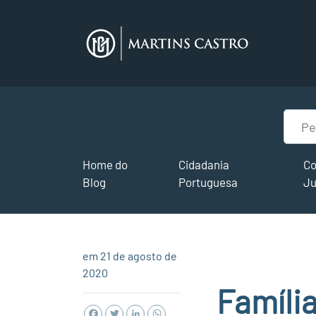
Home do
Cidadania
Co
Blog
Portuguesa
Ju
em 21 de agosto de
2020
Família
Facebook
Twitter
LinkedIn
WhatsApp