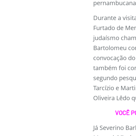
pernambucana 
Durante a visi
Furtado de Men
judaísmo chama
Bartolomeu com
convocação do 
também foi co
segundo pesqui
Tarcízio e Mar
Oliveira Lêdo q
VOCÊ P
Já Severino Ba