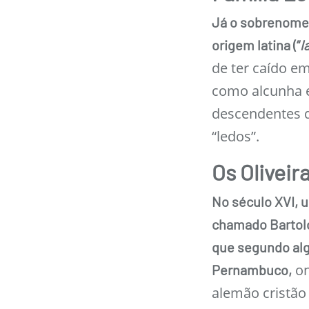
Já o sobrenome 
origem latina (“
l
de ter caído em
como alcunha 
descendentes 
“ledos”.
Os Oliveir
No século XVI, u
chamado Bartolo
que segundo alg
on
Pernambuco,
alemão cristão