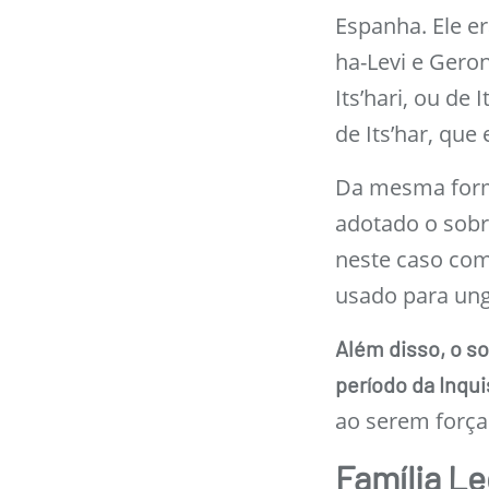
Espanha. Ele er
ha-Levi e Geron
Its’hari, ou de 
de Its’har, que
Da mesma forma
adotado o sobr
neste caso com 
usado para ungi
Além disso, o s
período da Inqui
ao serem força
Família L