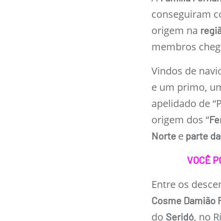
conseguiram c
origem na
regi
membros chegar
Vindos de navi
e um primo, um
apelidado de “
origem dos “
Fe
e
Norte
parte da
VOCÊ P
Entre os desce
Cosme Damião 
do
, no 
Seridó