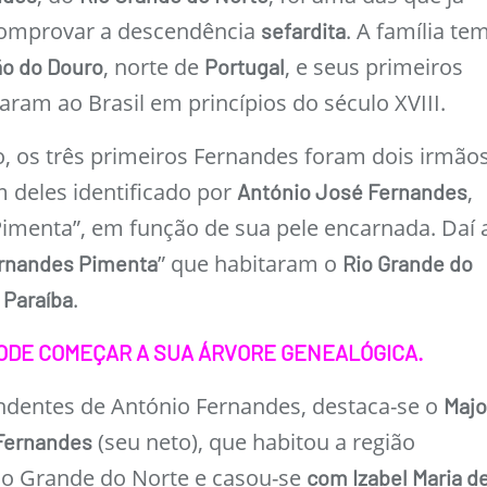
omprovar a descendência
. A família te
sefardita
, norte de
, e seus primeiros
ão do Douro
Portugal
am ao Brasil em princípios do século XVIII.
o, os três primeiros Fernandes foram dois irmão
 deles identificado por
,
António José Fernandes
Pimenta”, em função de sua pele encarnada. Daí 
” que habitaram o
rnandes Pimenta
Rio Grande do
.
 Paraíba
ODE COMEÇAR A SUA ÁRVORE GENEALÓGICA.
ndentes de António Fernandes, destaca-se o
Majo
(seu neto), que habitou a região
Fernandes
Rio Grande do Norte e casou-se
com Izabel Maria d