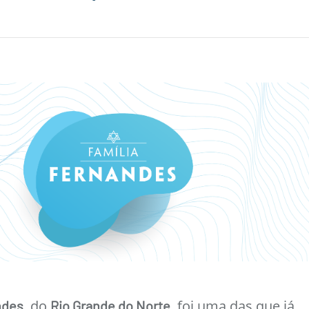
, do
, foi uma das que já
ndes
Rio Grande do Norte