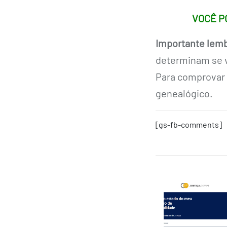
VOCÊ P
Importante lemb
determinam se v
Para comprovar 
genealógico.
[gs-fb-comments]