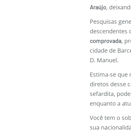
, deixand
Araújo
Pesquisas gen
descendentes 
, p
comprovada
cidade de Barc
D. Manuel.
Estima-se que 
diretos desse 
sefardita, pod
enquanto a atu
Você tem o so
sua nacionalid