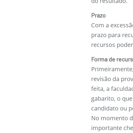
do resultado.
Prazo
Com a excessão
prazo para recu
recursos poderã
Forma de recur
Primeiramente,
revisão da prov
feita, a faculd
gabarito, o que
candidato ou p
No momento da 
importante chec