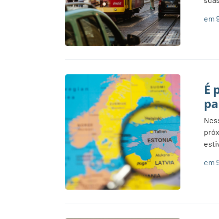
em 9
É 
pa
Ness
próx
esti
em 9