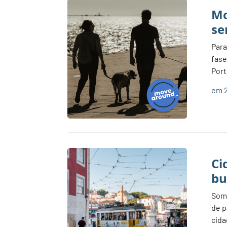
Mo
se
Para
fase
Port
em 2
Ci
bu
Some
de p
cida