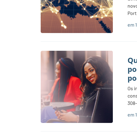
novo
Port
em 1
Qu
po
po
Os i
cons
308-
em 1