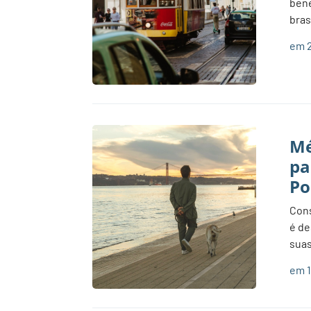
bene
bras
em 2
Mé
pa
Po
Cons
é de
suas
em 1