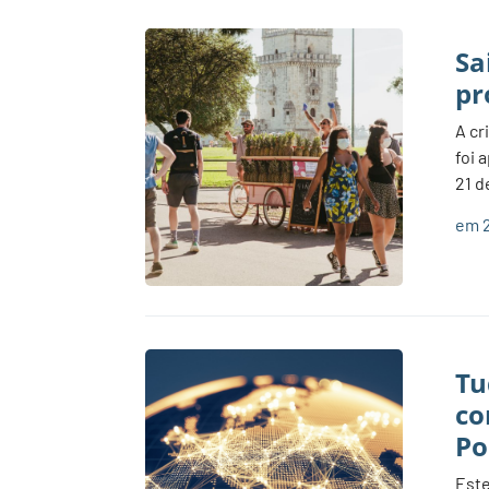
Sa
pr
A cr
foi 
21 d
em 2
Tu
co
Po
Este