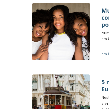
Mu
co
po
Muit
em A
em 1
5 
Eu
Nest
vive
suas