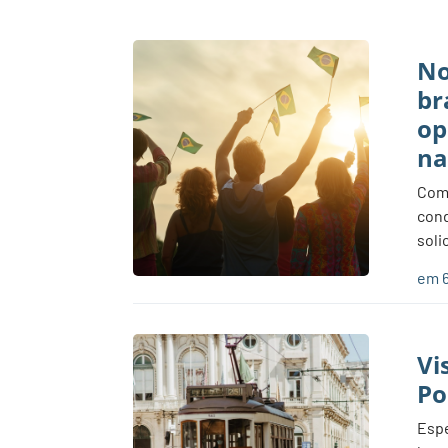
No
br
op
na
Com 
cond
soli
em 6
Vi
Po
Espe