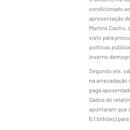
condicionado ao
apresentação de
Martins Castro,
visto para proc
políticas públic
inverno demográf
Segundo ele, va
na arrecadação 
paga aposentado
Dados do relató
apontaram que o
5,1 bilhões) par