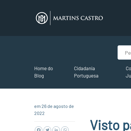
Home do
Cidadania
Co
Blog
Portuguesa
Ju
em 26 de agosto de
2022
Visto p
Facebook
Twitter
LinkedIn
WhatsApp