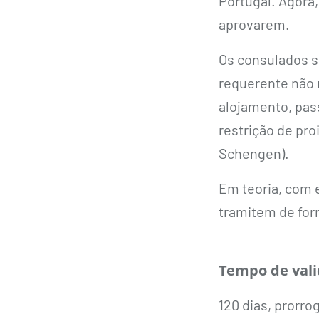
Portugal. Agora
aprovarem.
Os consulados s
requerente não 
alojamento, pas
restrição de pro
Schengen).
Em teoria, com 
tramitem de for
Tempo de val
120 dias, prorr