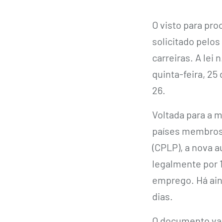
O visto para pro
solicitado pelos
carreiras. A lei 
quinta-feira, 25 
26.
Voltada para a m
países membros
(CPLP), a nova 
legalmente por 
emprego. Há ain
dias.
O documento val