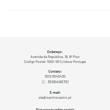
Endereço:
Avenida da República. 18, 8º Piso
Código Postal: 1050-191 | Lisboa-Portugal
Contato:
351213540430
351914181751
E-mail:
ola@martinscastro.pt
Siga nossas redes sociais