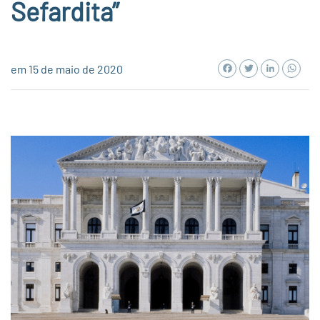
Sefardita”
Facebook
Twitter
LinkedI
Wh
em 15 de maio de 2020